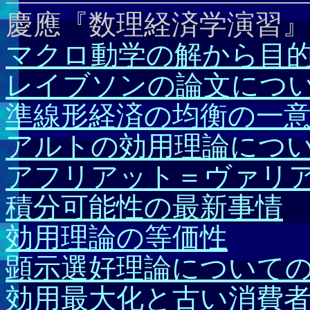
慶應『数理経済学演習』
マクロ動学の解から目
レイブソンの論文につ
準線形経済の均衡の一
アルトの効用理論につ
アフリアット＝ヴァリ
積分可能性の最新事情
効用理論の等価性
顕示選好理論について
効用最大化と古い消費