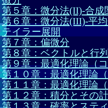
第５章：微分法(II)-
第６章：微分法(III)
テイラー展開
第７章：偏微分
第８章：ベクトルと行
第９章：最適化理論（
第１０章：最適化理論（
第１１章：最適化理論（
第１２章：積分とその
第１３章：確率とステ