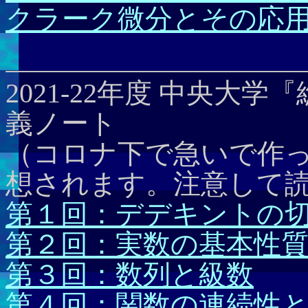
クラーク微分とその応
2021-22年度 中央大学
義ノート
（コロナ下で急いで作
想されます。注意して
第１回：デデキントの
第２回：実数の基本性
第３回：数列と級数
第４回：関数の連続性