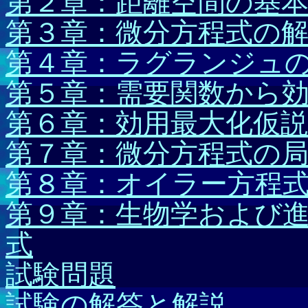
第２章：距離空間の基
第３章：微分方程式の
第４章：ラグランジュ
第５章：需要関数から
第６章：効用最大化仮
第７章：微分方程式の
第８章：オイラー方程
第９章：生物学および
式
試験問題
試験の解答と解説