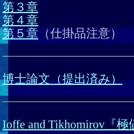
第３章
第４章
第５章
（仕掛品注意）
博士論文（提出済み）
Ioffe and Tikhom