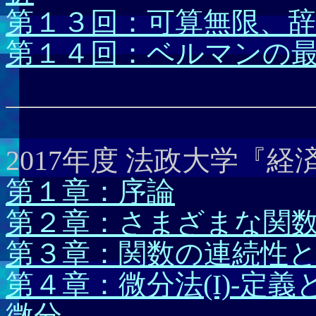
第１３回：可算無限、辞
第１４回：ベルマンの
2017年度 法政大学『
第１章：序論
第２章：さまざまな関
第３章：関数の連続性
第４章：微分法(I)-定
微分