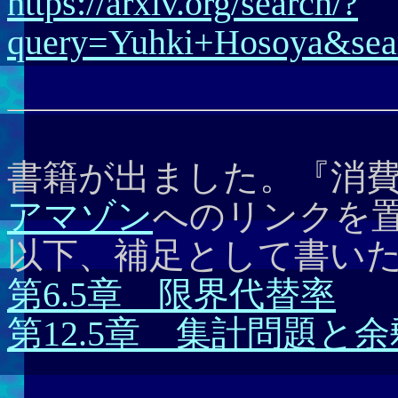
https://arxiv.org/search/?
query=Yuhki+Hosoya&sear
書籍が出ました。『消
アマゾン
へのリンクを
以下、補足として書い
第6.5章 限界代替率
第12.5章 集計問題と余