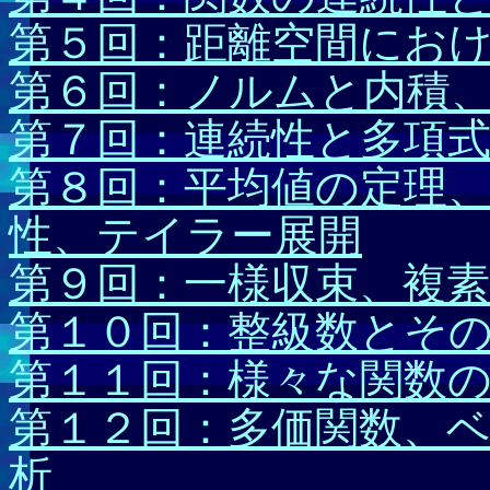
第５回：距離空間にお
第６回：ノルムと内積
第７回：連続性と多項
第８回：平均値の定理
性、テイラー展開
第９回：一様収束、複素
第１０回：整級数とそ
第１１回：様々な関数
第１２回：多価関数、
析